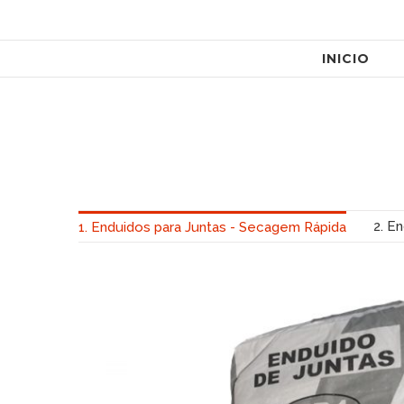
Search
Skip
for:
to
INICIO
content
2. E
1. Enduidos para Juntas - Secagem Rápida