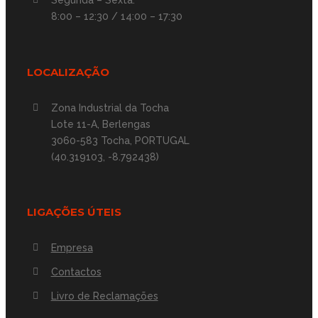
Segunda – Sexta:
8:00 – 12:30 / 14:00 – 17:30
LOCALIZAÇÃO
Zona Industrial da Tocha
Lote 11-A, Berlengas
3060-583 Tocha, PORTUGAL
(40.319103, -8.792438)
LIGAÇÕES ÚTEIS
Empresa
Contactos
Livro de Reclamações